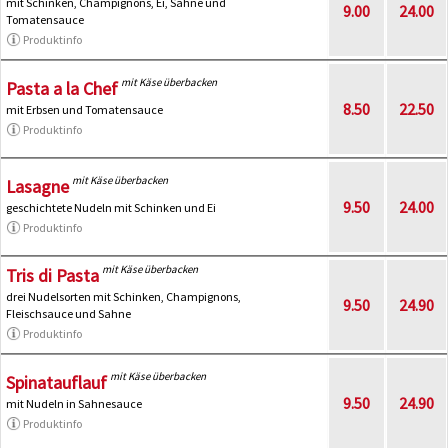
mit Schinken, Champignons, Ei, Sahne und
9.00
24.00
Tomatensauce
Produktinfo
mit Käse überbacken
Pasta a la Chef
8.50
22.50
mit Erbsen und Tomatensauce
Produktinfo
mit Käse überbacken
Lasagne
9.50
24.00
geschichtete Nudeln mit Schinken und Ei
Produktinfo
mit Käse überbacken
Tris di Pasta
drei Nudelsorten mit Schinken, Champignons,
9.50
24.90
Fleischsauce und Sahne
Produktinfo
mit Käse überbacken
Spinatauflauf
9.50
24.90
mit Nudeln in Sahnesauce
Produktinfo