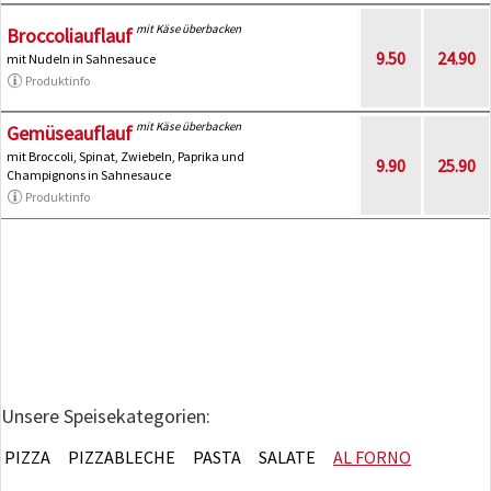
mit Käse überbacken
Broccoliauflauf
9.50
24.90
mit Nudeln in Sahnesauce
Produktinfo
mit Käse überbacken
Gemüseauflauf
mit Broccoli, Spinat, Zwiebeln, Paprika und
9.90
25.90
Champignons in Sahnesauce
Produktinfo
Unsere Speisekategorien:
PIZZA
PIZZABLECHE
PASTA
SALATE
AL FORNO