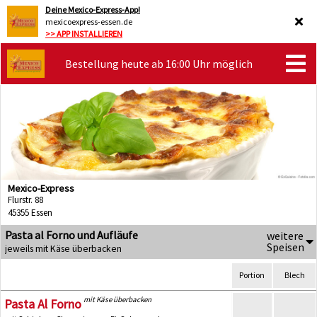
Deine Mexico-Express-App!
mexicoexpress-essen.de
>> APP INSTALLIEREN
Bestellung heute ab 16:00 Uhr möglich
Mexico-Express
Flurstr. 88
45355 Essen
Pasta al Forno und Aufläufe
weitere
Speisen
jeweils mit Käse überbacken
Portion
Blech
mit Käse überbacken
Pasta Al Forno